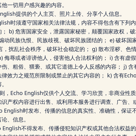
其他一切用户感兴趣的内容。
 English提供的个人主页、照片上传、分享个人信息。
English时须遵守国家相关法律法规，内容不得包含有下列内
； b) 危害国家安全，泄露国家秘密，颠覆国家政权，破坏
) 煽动民族仇恨、民族歧视、破坏民族团结的； e) 破坏
布谣言，扰乱社会秩序，破坏社会稳定的； g) 散布淫秽、
h) 侮辱或者诽谤他人，侵害他人合法权利的； i) 含有
伤、粗俗、猥亵、或其它道德上令人反感的内容； j) 
效力之规范所限制或禁止的其它内容的； k) 含有Echo E
容。
，Echo English仅供个人交流、学习欣赏，非商业
知识产权内容进行出售、或利用本服务进行调查、广告、
ho English时发布、传播的信息的真实性、准确性，保
言论、信息。
o English不得发布、传播侵犯知识产权或其他合法权益