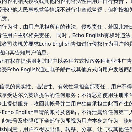
容的相关授权或其他内容的合法性由用户自行负责， Echo
否侵犯他人民事权益等情况不进行审查或监督，但将按相
职责。
的行为时，由用户承担所有的违法、侵权责任，若因此给Echo
有权向责任用户主张相关责任。 同时，Echo English有权
司法机关要求Echo English告知进行侵权行为用户的
行法规向其告知用户信息。
nglish有权在提供服务过程中以各种方式投放各种商业性
Echo English通过电子邮件或其他方式向用户发送
册信息的真实性、合法性、有效性承担全部责任，用户不
或享受达尔文英语提供的任何服务；不得恶意使用注册帐
止提供服务，收回其帐号并由用户独自承担由此而产生的
cho English申请的账号及密码，不得泄露给任何第
，此账号及密码项下全部行为即视为用户本身之行为。该
nglish同意，用户不得以出借、转移、分享、让与或其他