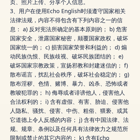
页、照片上传、分享个人信息。
3、用户在使用Echo English时须遵守国家相关
法律法规，内容不得包含有下列内容之一的信
息： a) 反对宪法所确定的基本原则的； b) 危害
国家安全，泄露国家秘密，颠覆国家政权，破坏
国家统一的； c) 损害国家荣誉和利益的； d) 煽
动民族仇恨、民族歧视、破坏民族团结的； e)
破坏国家宗教政策，宣扬邪教和封建迷信的； f)
散布谣言，扰乱社会秩序，破坏社会稳定的； g)
散布淫秽、色情、赌博、暴力、凶杀、恐怖或者
教唆犯罪的； h) 侮辱或者诽谤他人，侵害他人
合法权利的； i) 含有虚假、有害、胁迫、侵害他
人隐私、骚扰、侵害、中伤、粗俗、猥亵、或其
它道德上令人反感的内容； j) 含有中国法律、法
规、规章、条例以及任何具有法律效力之规范所
限制或禁止的其它内容的； k) 含有Echo