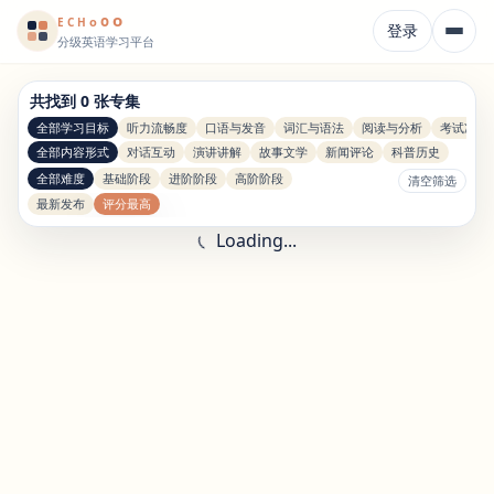
o
o
o
E
CH
登录
分级英语学习平台
共找到 0 张专集
全部学习目标
听力流畅度
口语与发音
词汇与语法
阅读与分析
考试准备
全部内容形式
对话互动
演讲讲解
故事文学
新闻评论
科普历史
全部难度
基础阶段
进阶阶段
高阶阶段
清空筛选
最新发布
评分最高
Loading...