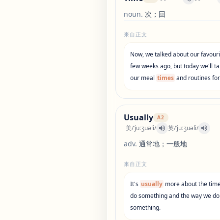
noun
.
次；回
来自正文
Now
,
we
talked
about
our
favouri
few
weeks
ago
,
but
today
we
'
ll
ta
our
meal
times
and
routines
fo
Usually
A2
美
/
ˈjuːʒuəli
/
英
/
ˈjuːʒuəli
/
adv
.
通常地；一般地
来自正文
It
'
s
usually
more
about
the
tim
do
something
and
the
way
we
do
something
.