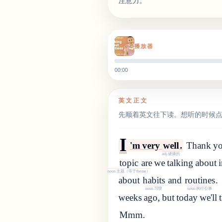
注意力。
播放器
00:00
英文正文
先顺着英文往下读。想听的时候
I
'
m
very
well
.
Thank yo
adj.健康的
topic
are
we
talking
about
noun.主题（等于theme）
about
habits
and
routines
.
noun.习惯
noun.例行公事
weeks
ago
,
but
today
we
'
ll
Mmm.