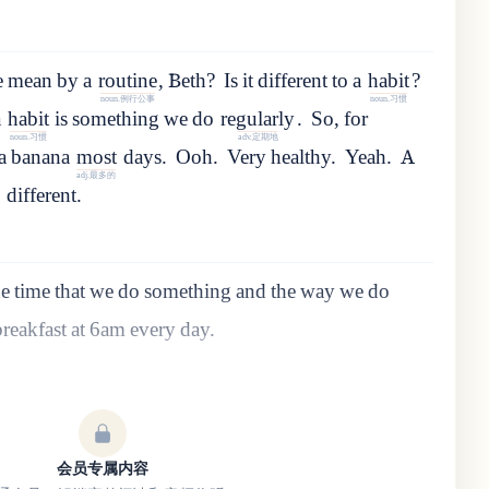
e
mean
by
a
routine
,
Beth
?
Is
it
different
to
a
habit
?
noun.例行公事
noun.习惯
a
habit
is
something
we
do
regularly
.
So
,
for
noun.习惯
adv.定期地
a
banana
most
days
.
Ooh.
Very healthy.
Yeah.
A
adj.最多的
y
different
.
he
time
that
we
do
something
and
the
way
we
do
reakfast at 6am every day.
会员专属内容