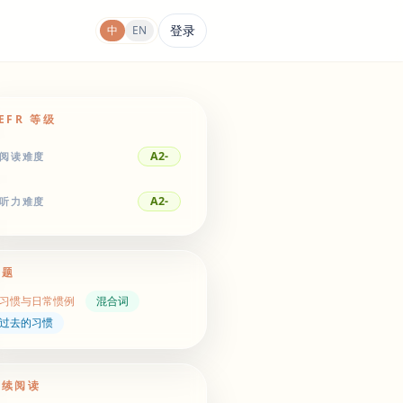
登录
中
EN
EFR 等级
A2-
阅读难度
A2-
听力难度
主题
习惯与日常惯例
混合词
过去的习惯
继续阅读