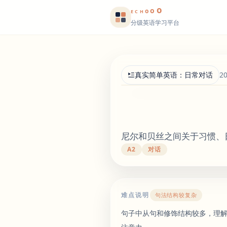
o
o
o
E
CH
分级英语学习平台
真实简单英语：日常对话
2
尼尔和贝丝之间关于习惯、
A2
对话
难点说明
句法结构较复杂
句子中从句和修饰结构较多，理