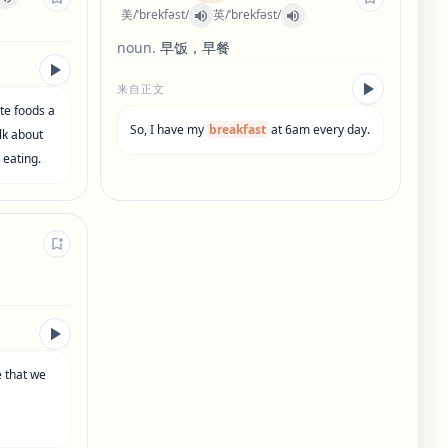
美
/
ˈbrekfəst
/
英
/
ˈbrekfəst
/
noun
.
早饭，早餐
来自正文
te
foods
a
So
,
I
have
my
breakfast
at
6am
every
day
.
lk
about
r
eating
.
e
that
we