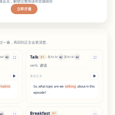
通会员，解锁完整阅读和音频收听
立即开通
过一遍，再回到正文会更清楚。
Talk
bɪt
/
美
/
tɔːk
/
英
/
tɔːk
/
A1
verb
.
讲话
来自正文
habits
So
,
what
topic
are
we
talking
about
in
this
episode
?
Breakfast
A1