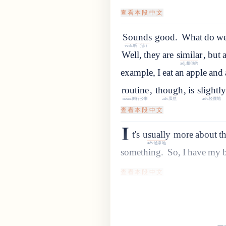
查看本段中文
Sounds
good
.
What
do
w
verb.听（诊）
Well
,
they
are
similar
,
but
adj.相似的
example
,
I
eat
an
apple
and
routine
,
though
,
is
slightl
noun.例行公事
adv.虽然
adv.轻微地
查看本段中文
I
t
'
s
usually
more
about
t
adv.通常地
something
.
So, I have my b
查看本段中文