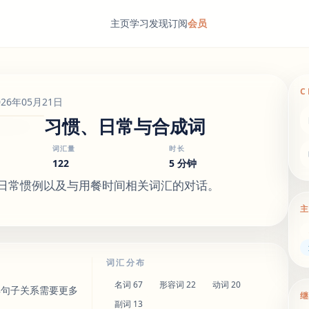
主页
学习
发现
订阅
会员
C
026年05月21日
习惯、日常与合成词
词汇量
时长
122
5 分钟
日常惯例以及与用餐时间相关词汇的对话。
词汇分布
名词
67
形容词
22
动词
20
解句子关系需要更多
副词
13