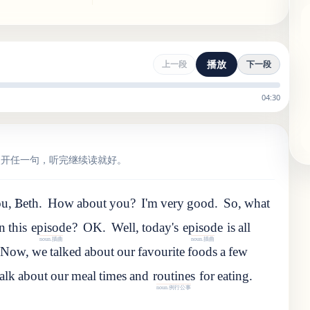
播放
上一段
下一段
04:30
点开任一句，听完继续读就好。
u, Beth.
How about you?
I'm very good.
So
,
what
in
this
episode
?
OK.
Well
,
today
'
s
episode
is
all
noun.插曲
noun.插曲
Now
,
we
talked
about
our
favourite
foods
a
few
talk
about
our
meal
times
and
routines
for
eating
.
noun.例行公事