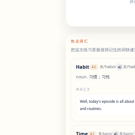
开
热点词汇
把这次练习里最值得记住的词快速
Habit
美
/
ˈhæbɪt
/
英
/
ˈhæ
A2
noun
.
习惯；习性
来自正文
Well
,
today
'
s
episode
is
all
about
and
routines
.
Time
美
/
taɪm
/
英
/
taɪm
/
A1