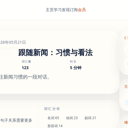
主页
学习
发现
订阅
会员
C
026年05月21日
跟随新闻：习惯与看法
词汇量
时长
123
5 分钟
注新闻习惯的一段对话。
词汇分布
名词
65
动词
23
副词
21
解句子关系需要更多
形容词
14