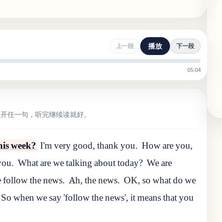
播放
上一段
下一段
05:04
点开任一句，听完继续读就好。
his week?
I'm very good, thank you.
How are you,
you.
What are we talking about today?
We are
 follow the news.
Ah, the news.
OK, so what do we
So when we say 'follow the news', it means that you