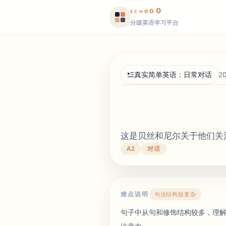
o
o
o
E
CH
分级英语学习平台
真实简单英语：日常对话
2
这是贝丝和尼尔关于他们关
A2
对话
难点说明
句法结构较复杂
句子中从句和修饰结构较多，理