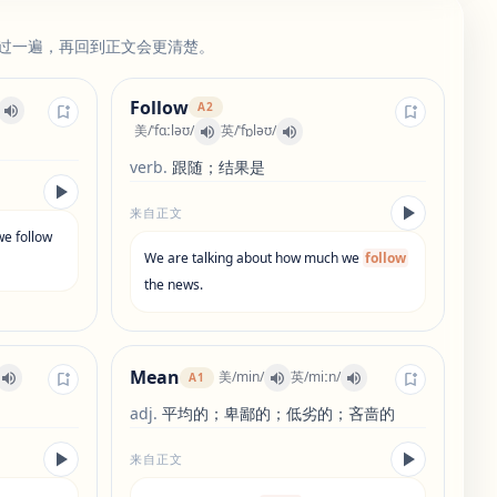
过一遍，再回到正文会更清楚。
Follow
A2
美
/
ˈfɑːləʊ
/
英
/
ˈfɒləʊ
/
verb
.
跟随；结果是
来自正文
we
follow
We
are
talking
about
how
much
we
follow
the
news
.
Mean
美
/
min
/
英
/
miːn
/
A1
adj
.
平均的；卑鄙的；低劣的；吝啬的
来自正文