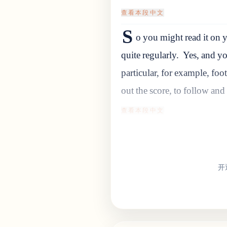
查看本段中文
S
o you might read it on y
quite regularly.
Yes, and yo
particular, for example, foo
out the score, to follow and
查看本段中文
开