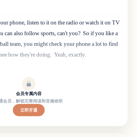
our phone, listen to it on the radio or watch it on TV
u can also follow sports, can't you?
So if you like a
tball team, you might check your phone a lot to find
 see how they're doing.
Yeah, exactly.
会员专属内容
通会员，解锁完整阅读和音频收听
立即开通