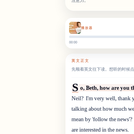
注意力。
播放器
00:00
英文正文
先顺着英文往下读。想听的时候
S
o, Beth, how are you t
Neil?
I'm very well, thank 
talking about how much we
mean by 'follow the news'?
are interested in the news.