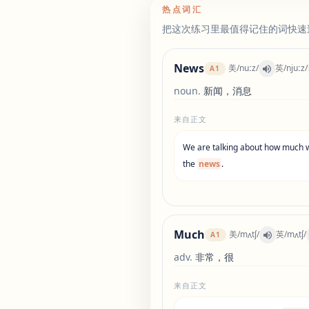
热点词汇
把这次练习里最值得记住的词快速
News
美
/
nuːz
/
英
/
njuːz
/
A1
noun
.
新闻，消息
来自正文
We
are
talking
about
how
much
the
news
.
Much
美
/
mʌtʃ
/
英
/
mʌtʃ
/
A1
adv
.
非常，很
来自正文