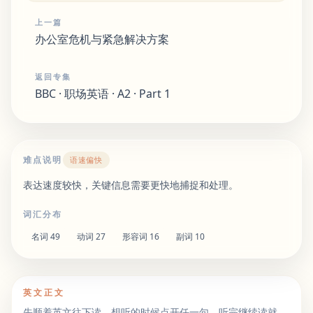
上一篇
办公室危机与紧急解决方案
返回专集
BBC · 职场英语 · A2 · Part 1
难点说明
语速偏快
表达速度较快，关键信息需要更快地捕捉和处理。
词汇分布
名词
49
动词
27
形容词
16
副词
10
英文正文
先顺着英文往下读。想听的时候点开任一句，听完继续读就