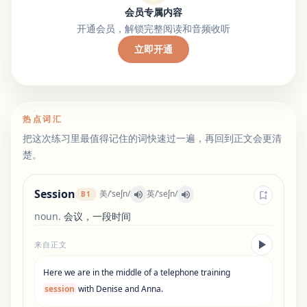
会员专属内容
开通会员，解锁完整阅读和音频收听
立即开通
热点词汇
把这次练习里最值得记住的词快速过一遍，再回到正文会更清
楚。
Session
美
/
ˈseʃn
/
英
/
ˈseʃn
/
B1
noun
.
会议，一段时间
来自正文
Here
we
are
in
the
middle
of
a
telephone
training
session
with
Denise
and
Anna
.