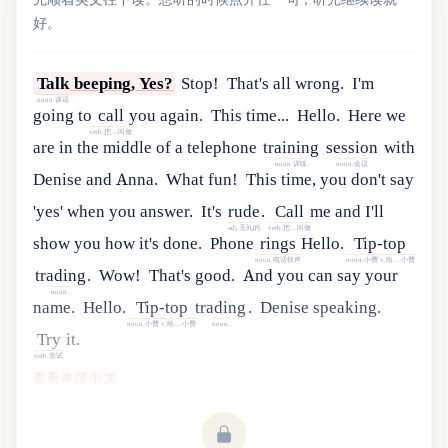
好。
Talk
beeping
,
Yes
?
Stop!
That's all wrong.
I
'
m
noun.谈话
going
to
call
you
again
.
This time...
Hello.
Here
we
verb.把…叫做
are
in
the
middle
of
a
telephone
training
session
with
noun.训练
noun.会议
Denise
and
Anna
.
What fun!
This time, you don't say
'yes' when you answer.
It
'
s
rude
.
Call
me
and
I
'
ll
adj.无礼的
verb.把…叫做
show
you
how
it
'
s
done
.
Phone
rings
Hello
.
Tip-top
noun.电话铃声
noun.小费 v.给....小费
trading
.
Wow!
That's good.
And you can say your
noun.
name.
Hello.
Tip-top
trading
.
Denise speaking.
noun.小费 v.给....小费
noun.
Try
it
.
verb.尝试
查看本段中文